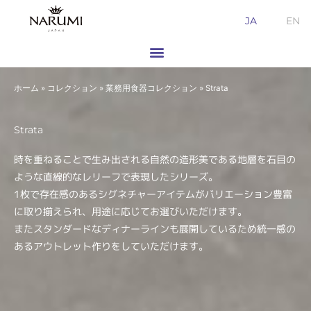
内
JA
EN
容
を
ス
キ
ホーム
»
コレクション
»
業務用食器コレクション
»
Strata
ッ
プ
Strata
時を重ねることで生み出される自然の造形美である地層を石目の
ような直線的なレリーフで表現したシリーズ。
1枚で存在感のあるシグネチャーアイテムがバリエーション豊富
に取り揃えられ、用途に応じてお選びいただけます。
またスタンダードなディナーラインも展開しているため統一感の
あるアウトレット作りをしていただけます。