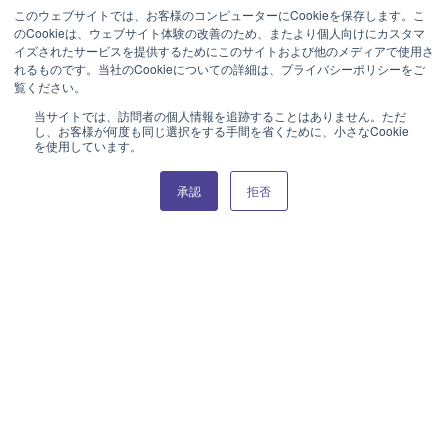
このウェブサイトでは、お客様のコンピューターにCookieを保存します。こ
STRATA
STRATA
のCookieは、ウェブサイト体験の改善のため、またより個人向けにカスタマ
イズされたサービスを提供するためにこのサイトおよび他のメディアで使用さ
25cmディナー皿
23cmミート皿
れるものです。当社のCookieについての詳細は、プライバシーポリシーをご
覧ください。
当サイトでは、訪問者の個人情報を追跡することはありません。ただ
し、お客様が何度も同じ選択をする手間を省くために、小さなCookie
を使用しています。
承認
拒否
STRATA
STRATA
21cmデザート皿
17cmパン皿