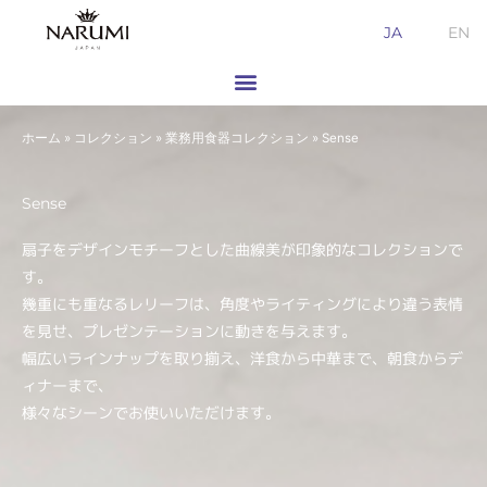
内
JA
EN
容
を
ス
キ
ホーム
»
コレクション
»
業務用食器コレクション
»
Sense
ッ
プ
Sense
扇子をデザインモチーフとした曲線美が印象的なコレクションで
す。
幾重にも重なるレリーフは、角度やライティングにより違う表情
を見せ、プレゼンテーションに動きを与えます。
幅広いラインナップを取り揃え、洋食から中華まで、朝食からデ
ィナーまで、
様々なシーンでお使いいただけます。