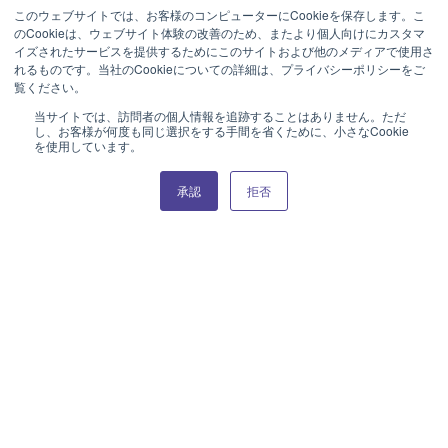
このウェブサイトでは、お客様のコンピューターにCookieを保存します。こ
SENSE
SENSE
のCookieは、ウェブサイト体験の改善のため、またより個人向けにカスタマ
イズされたサービスを提供するためにこのサイトおよび他のメディアで使用さ
23cmミート皿
21cmデザート皿
れるものです。当社のCookieについての詳細は、プライバシーポリシーをご
覧ください。
当サイトでは、訪問者の個人情報を追跡することはありません。ただ
し、お客様が何度も同じ選択をする手間を省くために、小さなCookie
を使用しています。
オンラインカタログはこちら
承認
拒否
SENSE
SENSE
17cmパン皿
28cmワイドリムプレート