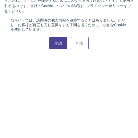
ロックトレイ(S)
9cm片口
れるものです。当社のCookieについての詳細は、プライバシーポリシーをご
覧ください。
当サイトでは、訪問者の個人情報を追跡することはありません。ただ
し、お客様が何度も同じ選択をする手間を省くために、小さなCookie
を使用しています。
オンラインカタログはこちら
承認
拒否
PERFORMANCE
PERFORMANCE
キューブオブジェ
10cm丸型フタモノ（胴）