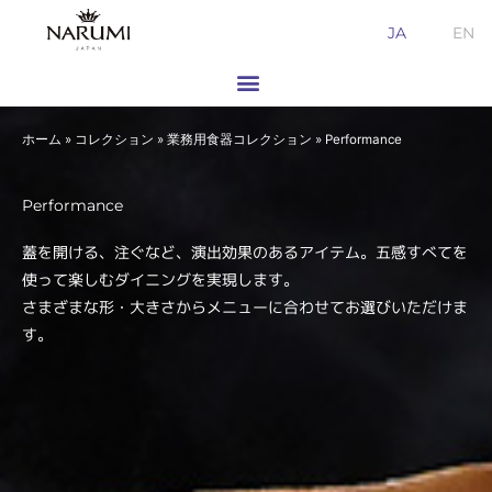
内
JA
EN
容
を
ス
キ
ホーム
»
コレクション
»
業務用食器コレクション
»
Performance
ッ
プ
Performance
蓋を開ける、注ぐなど、演出効果のあるアイテム。五感すべてを
使って楽しむダイニングを実現します。
さまざまな形・大きさからメニューに合わせてお選びいただけま
す。