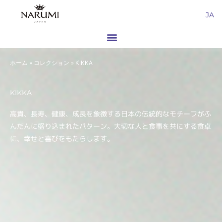
内
JA
容
を
ス
キ
ホーム
»
コレクション
»
KIKKA
ッ
プ
KIKKA
高貴、長寿、健康、成長を象徴する日本の伝統的なモチーフがふ
んだんに盛り込まれたパターン。大切な人と食事を共にする食卓
に、幸せと喜びをもたらします。