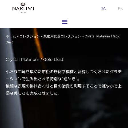
内
JA
EN
容
を
ス
キ
ホーム
»
コレクション
»
業務用食器コレクション
»
Crystal Platinum / Gold
ッ
Dust
プ
Crystal Platinum / Gold Dust
小さな四角を集めた市松の幾何学模様と計算しつくされたグラデ
ーションで生み出される特別な“煌めき”。
繊細な表現の掛け合わせと目の錯覚を利用することで軽やかで上
品な美しさを完成させました。