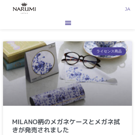
内
JA
容
を
ス
キ
ッ
プ
ライセンス商品
MILANO柄のメガネケースとメガネ拭
きが発売されました