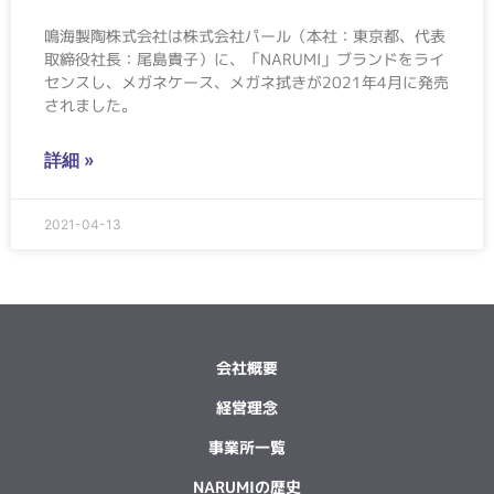
鳴海製陶株式会社は株式会社パール（本社：東京都、代表
取締役社長：尾島貴子）に、「NARUMI」ブランドをライ
センスし、メガネケース、メガネ拭きが2021年4月に発売
されました。
詳細 »
2021-04-13
会社概要
経営理念
事業所一覧
NARUMIの歴史