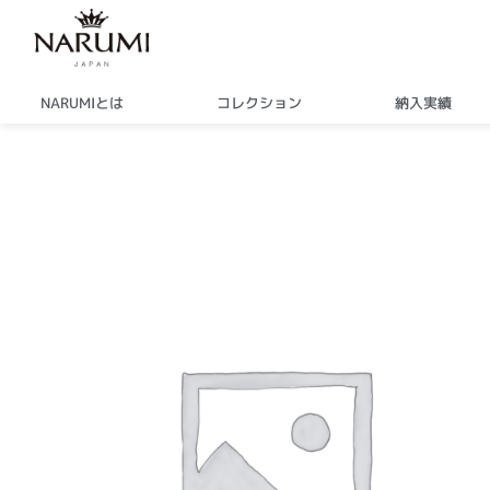
内
容
を
ス
NARUMIとは
コレクション
納入実績
キ
ッ
プ