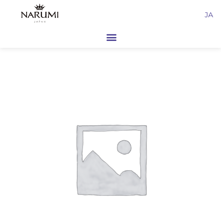
内
JA
容
を
ス
キ
ッ
プ