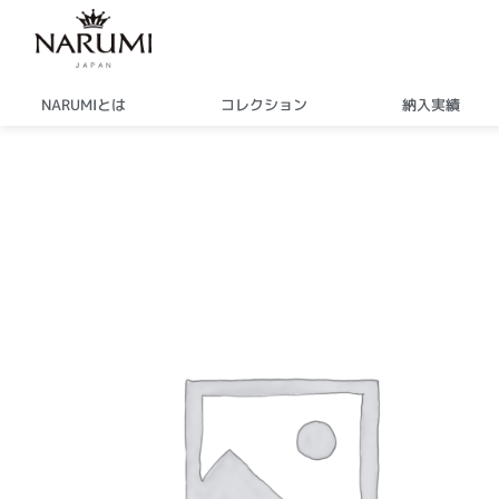
内
容
を
ス
NARUMIとは
コレクション
納入実績
キ
ッ
プ