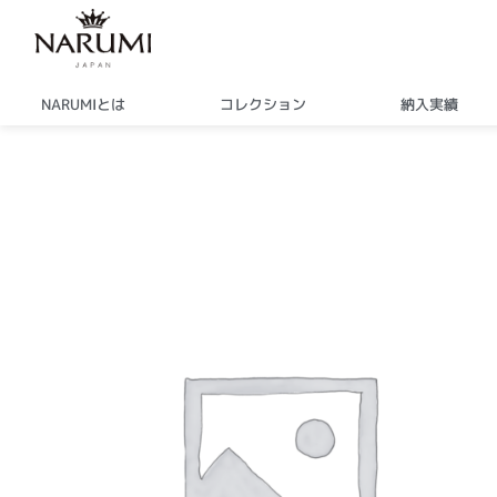
内
容
を
ス
NARUMIとは
コレクション
納入実績
キ
ッ
プ