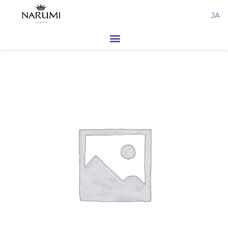
内
JA
容
を
ス
キ
ッ
プ