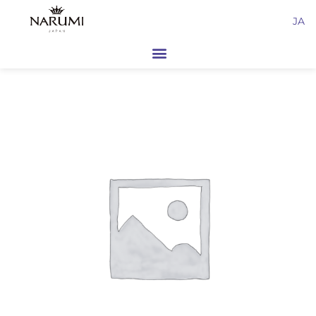
内
JA
容
を
ス
キ
ッ
プ