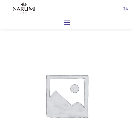
内
JA
容
を
ス
キ
ッ
プ