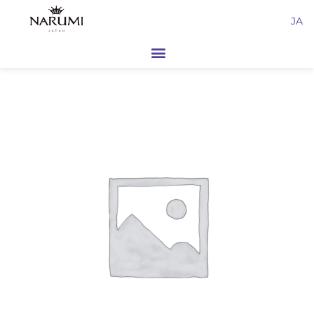
内
JA
容
を
ス
キ
ッ
プ