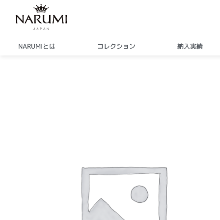
内
容
を
ス
NARUMIとは
コレクション
納入実績
キ
ッ
プ