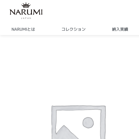
内
容
を
ス
NARUMIとは
コレクション
納入実績
キ
ッ
プ