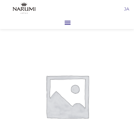
内
JA
容
を
ス
キ
ッ
プ