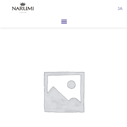
内
JA
容
を
ス
キ
ッ
プ