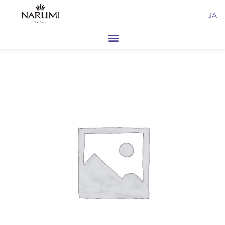
内
JA
容
を
ス
キ
ッ
プ