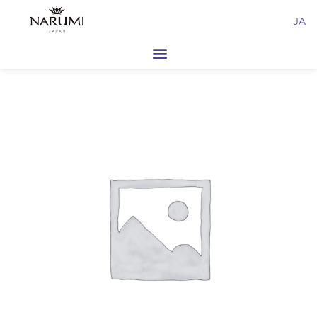
内
JA
容
を
ス
キ
ッ
プ