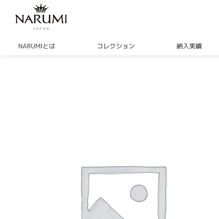
内
容
を
ス
NARUMIとは
コレクション
納入実績
キ
ッ
プ