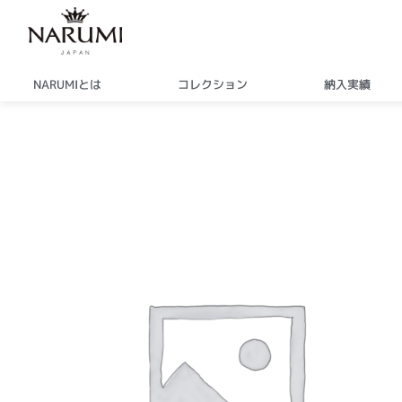
内
容
を
ス
NARUMIとは
コレクション
納入実績
キ
ッ
プ