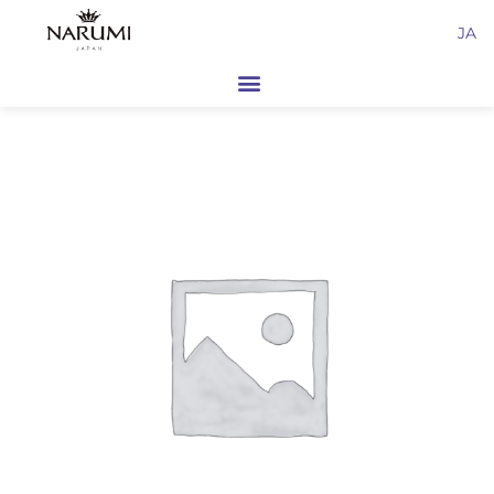
内
JA
容
を
ス
キ
ッ
プ