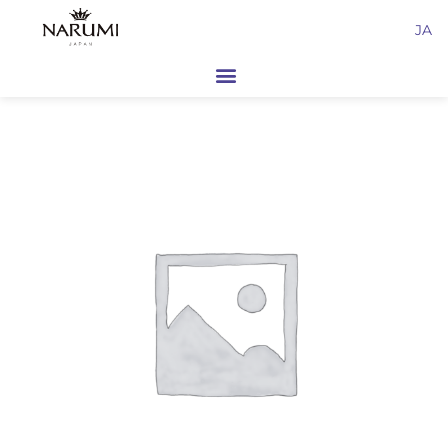
内
JA
容
を
ス
キ
ッ
プ