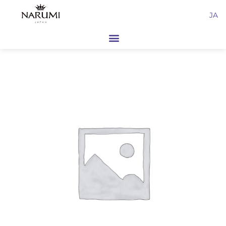
内
JA
容
を
ス
キ
ッ
プ