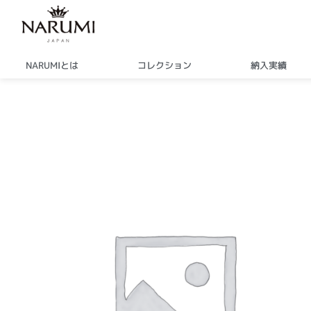
内
容
を
ス
NARUMIとは
コレクション
納入実績
キ
ッ
プ