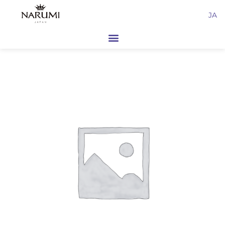
内
JA
容
を
ス
キ
ッ
プ