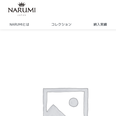
内
容
を
ス
NARUMIとは
コレクション
納入実績
キ
ッ
プ