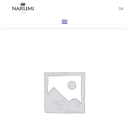
内
JA
容
を
ス
キ
ッ
プ