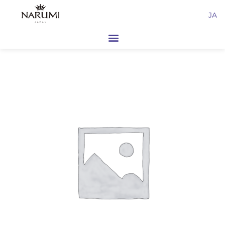
内
JA
容
を
ス
キ
ッ
プ