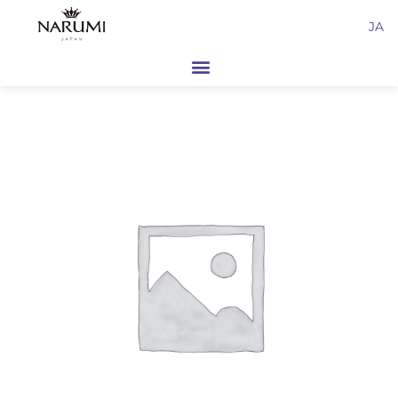
内
JA
容
を
ス
キ
ッ
プ