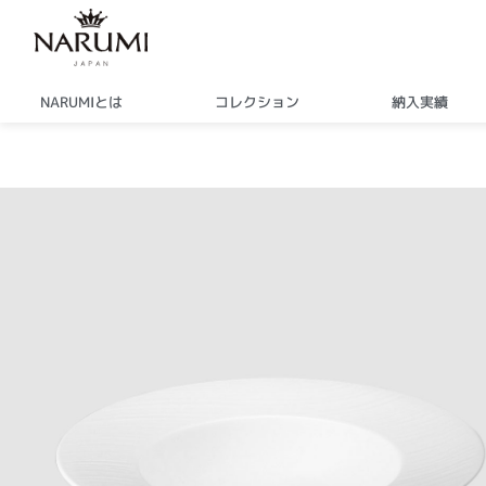
内
容
を
ス
NARUMIとは
コレクション
納入実績
キ
ッ
プ