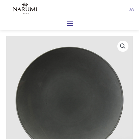
内
JA
容
を
ス
キ
ッ
プ