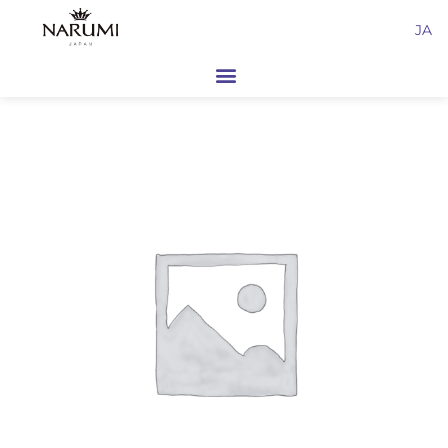
内
JA
容
を
ス
キ
ッ
プ