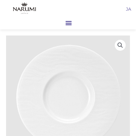
内
JA
容
を
ス
キ
ッ
プ