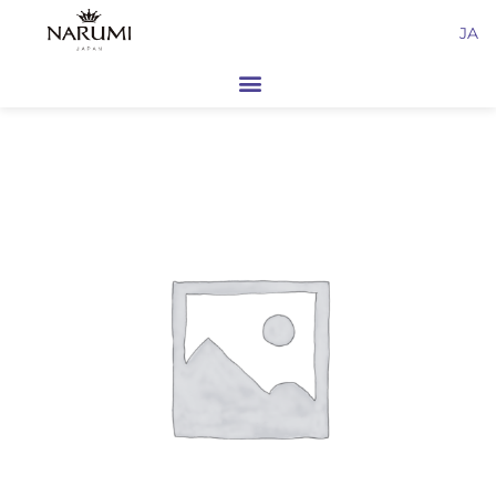
内
JA
容
を
ス
キ
ッ
プ