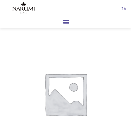
内
JA
容
を
ス
キ
ッ
プ