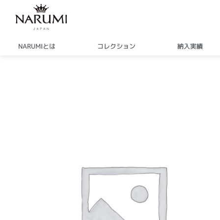
内
容
を
ス
NARUMIとは
コレクション
納入実績
キ
ッ
プ