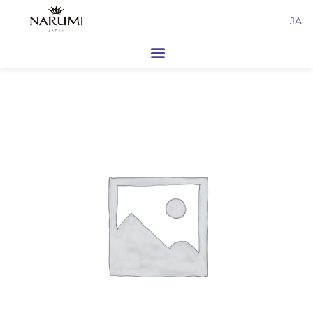
内
JA
容
を
ス
キ
ッ
プ