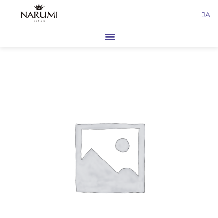
内
JA
容
を
ス
キ
ッ
プ