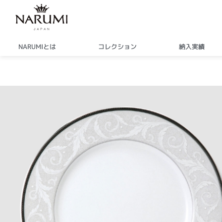
内
容
を
ス
NARUMIとは
コレクション
納入実績
キ
ッ
プ