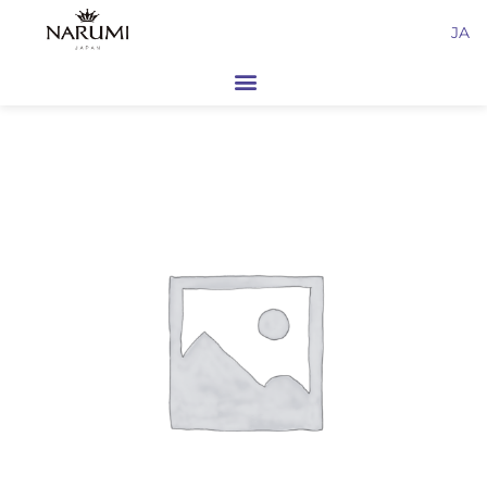
内
JA
容
を
ス
キ
ッ
プ