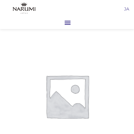
内
JA
容
を
ス
キ
ッ
プ