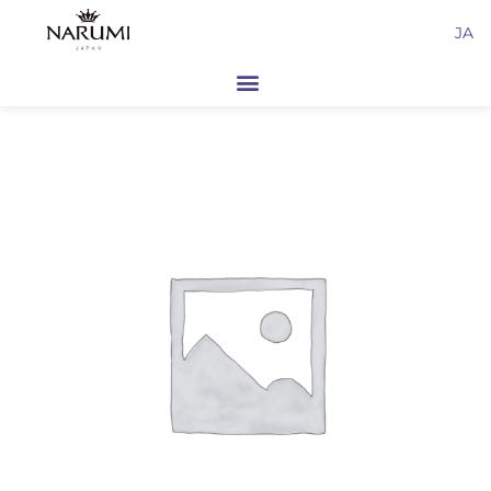
内
JA
容
を
ス
キ
ッ
プ