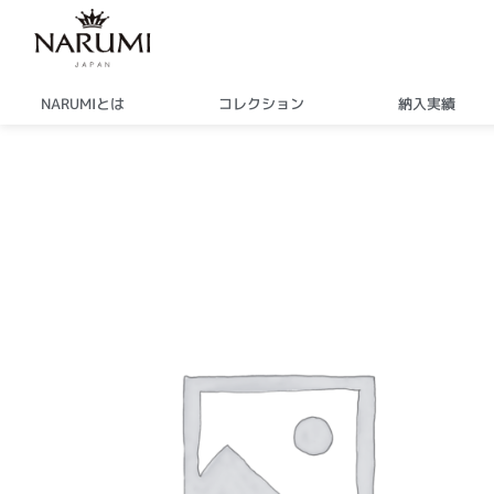
内
容
を
ス
NARUMIとは
コレクション
納入実績
キ
ッ
プ