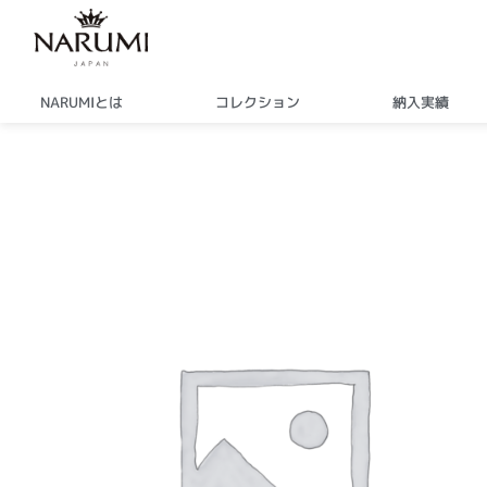
内
容
を
ス
NARUMIとは
コレクション
納入実績
キ
ッ
プ