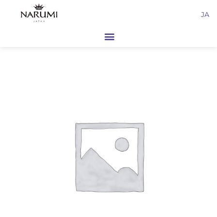
内
JA
容
を
ス
キ
ッ
プ