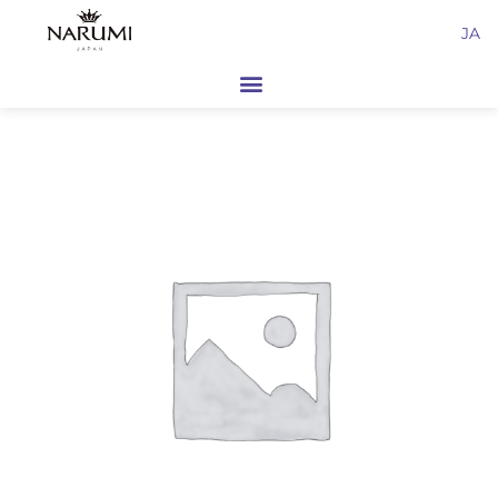
内
JA
容
を
ス
キ
ッ
プ