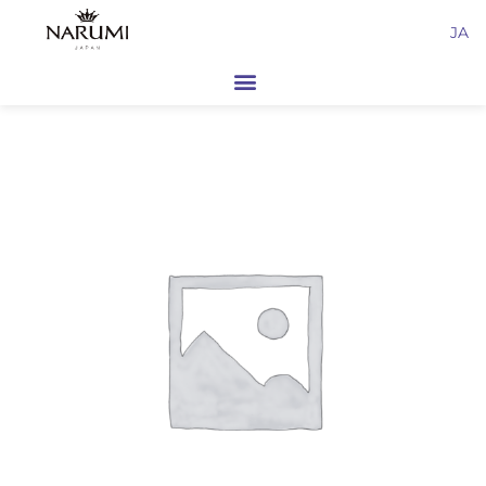
内
JA
容
を
ス
キ
ッ
プ