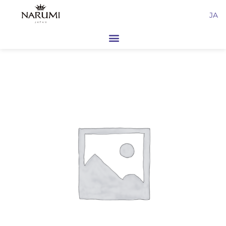
内
JA
容
を
ス
キ
ッ
プ